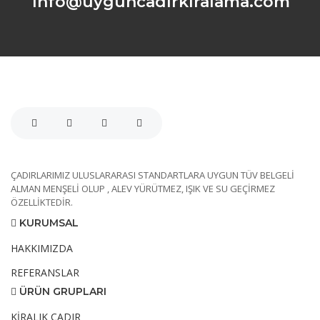
info@uyguncadirkiralama.com
ÇADIRLARIMIZ ULUSLARARASI STANDARTLARA UYGUN TÜV BELGELİ
ALMAN MENŞELİ OLUP , ALEV YÜRÜTMEZ, IŞIK VE SU GEÇİRMEZ
ÖZELLİKTEDİR.
KURUMSAL
HAKKIMIZDA
REFERANSLAR
ÜRÜN GRUPLARI
KİRALIK ÇADIR