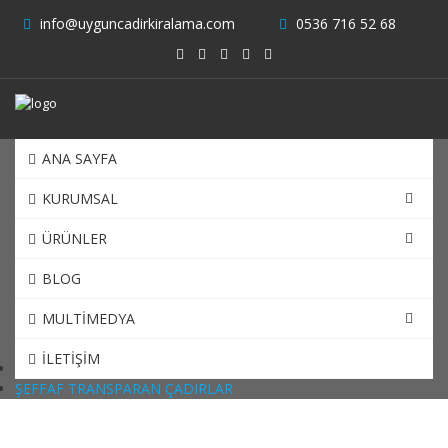
info@uyguncadirkiralama.com
0536 716 52 68
ANA SAYFA
KURUMSAL
ÜRÜNLER
ŞEFFAF TRANSPARAN
BLOG
ÇADIRLAR
MULTİMEDYA
İLETİŞİM
ANA SAYFA
ŞEFFAF TRANSPARAN ÇADIRLAR